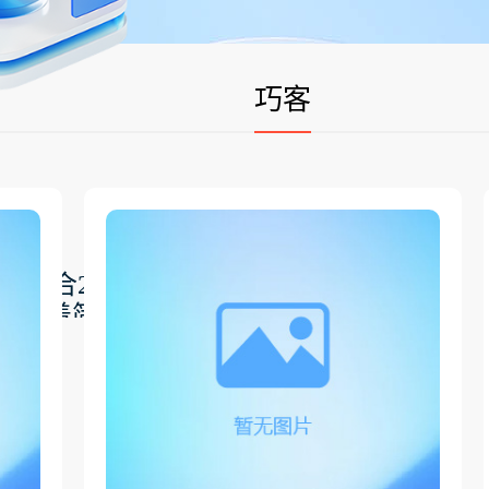
巧客
技结合20余年的中小
，本着简洁易用，稳
，潜心研发出一款别