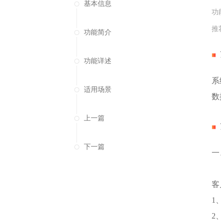
基本信息
功
推
功能简介
功能详述
系
适用场景
数
上一篇
下一篇
一
客
1
2