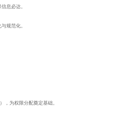
保信息必达。
化与规范化。
小组），为权限分配奠定基础。