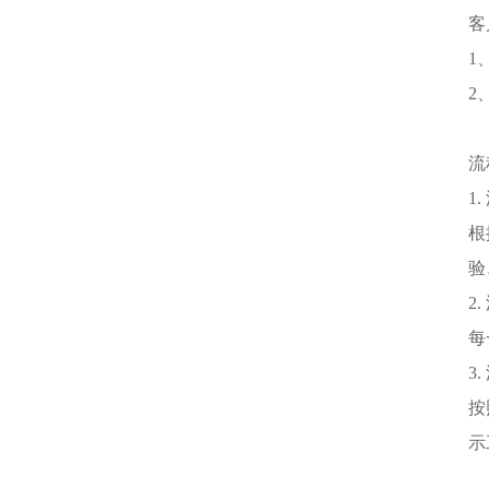
客
1
2
流
1
根
验
2
每
3
按
示